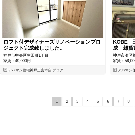
ロフト付デザイナーズリノベーションプロ
KOBE
ジェクト完成致しました。
成 雑貨
神戸市中央区生田町1丁目
神戸市灘区
家賃：49,000円
家賃：58,00
アパマン住宅神戸三宮本店 ブログ
アパマン
1
2
3
4
5
6
7
8